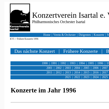
Konzertverein Isartal e. 
Philharmonisches Orchester Isartal
Home
|
Verein & Orchester
|
Dirigenten
|
Konzerte
|
M
KVI
->
Frühere Konzerte 1996
Das nächste Konzert
|
Frühere Konzerte
|
B
1990
|
1991
|
1992
|
1993
|
1994
|
1995
|
1996
|
1
2001
|
2002
|
2003
|
2004
|
2005
|
2006
|
2007
2011
|
2012
|
2013
|
2014
|
2015
|
2016
|
2017
2021
|
2022
|
2023
|
2024
|
2025
Konzerte im Jahr 1996