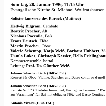
Sonntag, 28. Januar 1996, 11:15 Uhr
Evangelische Kirche St. Michael Wolfratshausen
Solistenkonzerte des Barock (Matinee)
Hedwig Bilgram
, Cembalo
Beatrix Procher
, Alt
Nicolaus Paczulla
, Baß
Franz Deutsch
, Flöte
Martin Procher
, Oboe
Valerie Schempp
,
Katja Weiß
,
Barbara Hubbert
, Vi
Ursula Lukas
,
Christoph Kessler
,
Hella Frielinghau
Kammerensemble Isartal
Leitung:
Prof. Dr. Günther Weiß
Johann Sebastian Bach (1685-1750)
Konzert für Oboe, Violine, Streicher und Basso continuo d-mo
Johann Sebastian Bach (1685-1750)
Kantate Nr. 123 "Liebster Immanuel, Herzog der Frommen" BWV 
aus Verachtung" für Baß mit obligater Flöte und Basso Continuo
Antonio Vivaldi (1678-1741)