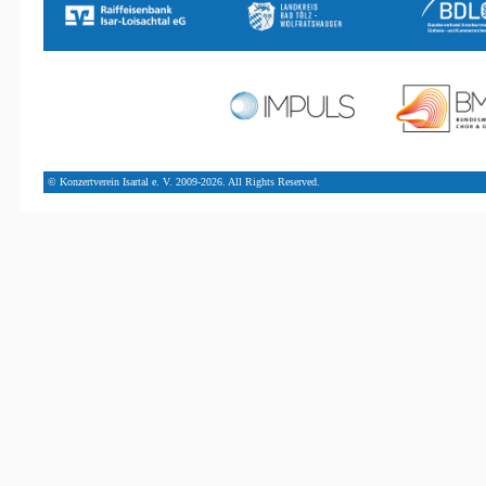
© Konzertverein Isartal e. V. 2009-2026. All Rights Reserved.