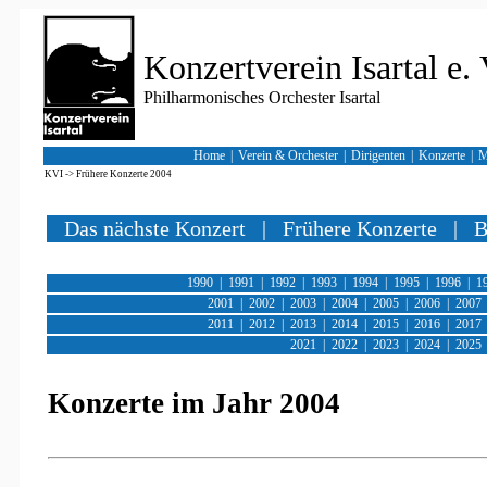
Konzertverein Isartal e. 
Philharmonisches Orchester Isartal
Home
|
Verein & Orchester
|
Dirigenten
|
Konzerte
|
M
KVI
->
Frühere Konzerte 2004
Das nächste Konzert
|
Frühere Konzerte
|
B
1990
|
1991
|
1992
|
1993
|
1994
|
1995
|
1996
|
1
2001
|
2002
|
2003
|
2004
|
2005
|
2006
|
2007
2011
|
2012
|
2013
|
2014
|
2015
|
2016
|
2017
2021
|
2022
|
2023
|
2024
|
2025
Konzerte im Jahr 2004