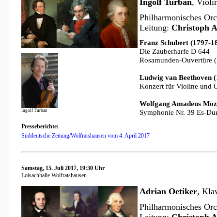
Ingolf Turban
, Violi
Philharmonisches Orch
Leitung:
Christoph A
Franz Schubert (1797-1
Die Zauberharfe D 644
Rosamunden-Ouvertüre (
Ludwig van Beethoven (
Konzert für Violine und 
Wolfgang Amadeus Moza
Ingolf Turban
Symphonie Nr. 39 Es-Du
Presseberichte:
Süddeutsche Zeitung/Wolfratshausen vom 4. April 2017
Samstag, 15. Juli 2017, 19:30 Uhr
Loisachhalle Wolfratshausen
Adrian Oetiker
, Kla
Philharmonisches Orch