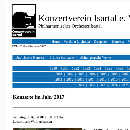
Konzertverein Isartal e. 
Philharmonisches Orchester Isartal
Home
|
Verein & Orchester
|
Dirigenten
|
Konzerte
|
M
KVI
->
Frühere Konzerte 2017
Das nächste Konzert
|
Frühere Konzerte
|
Bisher gespielte Werke
1990
|
1991
|
1992
|
1993
|
1994
|
1995
|
1996
|
1
2001
|
2002
|
2003
|
2004
|
2005
|
2006
|
2007
2011
|
2012
|
2013
|
2014
|
2015
|
2016
|
2017
2021
|
2022
|
2023
|
2024
|
2025
Konzerte im Jahr 2017
Samstag, 1. April 2017, 19:30 Uhr
Loisachhalle Wolfratshausen