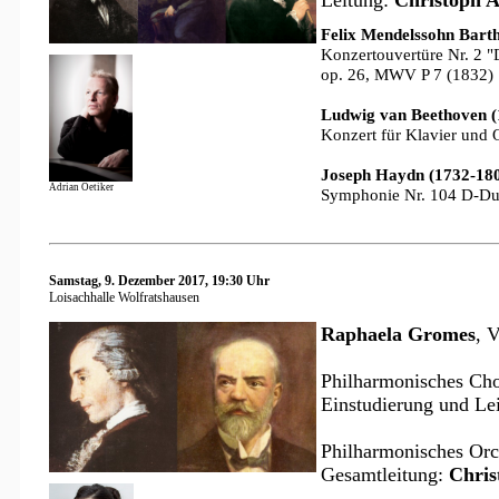
Leitung:
Christoph A
Felix Mendelssohn Bart
Konzertouvertüre Nr. 2 "
op. 26, MWV P 7 (1832)
Ludwig van Beethoven (
Konzert für Klavier und O
Joseph Haydn (1732-18
Adrian Oetiker
Symphonie Nr. 104 D-Dur
Samstag, 9. Dezember 2017, 19:30 Uhr
Loisachhalle Wolfratshausen
Raphaela Gromes
, 
Philharmonisches Chor
Einstudierung und Le
Philharmonisches Orch
Gesamtleitung:
Chris