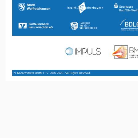
© Konzertverein Isartal e. V. 2009-2026. All Rights Reserved.