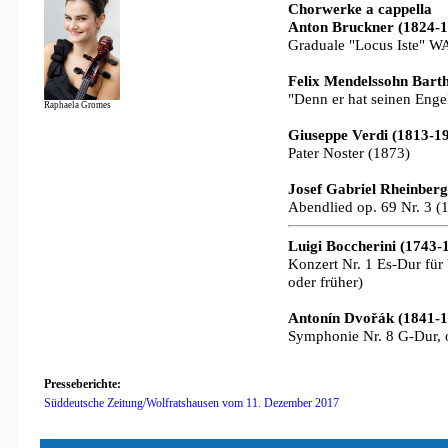
Chorwerke a cappella
Anton Bruckner (1824-1
Graduale "Locus Iste" W
Felix Mendelssohn Bart
"Denn er hat seinen Eng
Raphaela Gromes
Giuseppe Verdi (1813-1
Pater Noster (1873)
Josef Gabriel Rheinberg
Abendlied op. 69 Nr. 3 (
Luigi Boccherini (1743-
Konzert Nr. 1 Es-Dur für
oder früher)
Antonín Dvořák (1841-1
Symphonie Nr. 8 G-Dur, o
Presseberichte:
Süddeutsche Zeitung/Wolfratshausen vom 11. Dezember 2017